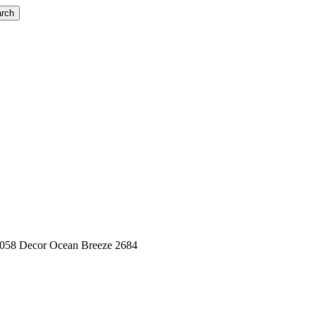
rch
1058 Decor Ocean Breeze 2684
 Breeze 2684