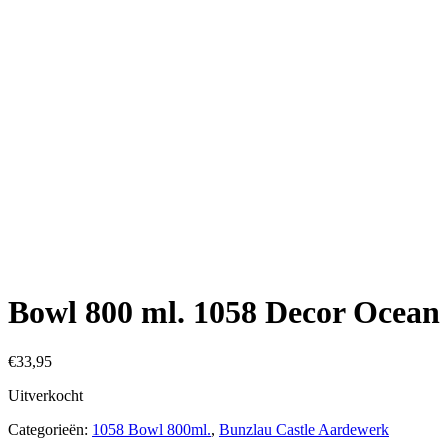
€
33,95
Uitverkocht
Categorieën:
1058 Bowl 800ml.
,
Bunzlau Castle Aardewerk
Beschrijving
Beschrijving
Bowl 800 ml. 1058 H 7.5 x 17 cm
Decor Ocean Breeze 2684
Gerelateerde producten