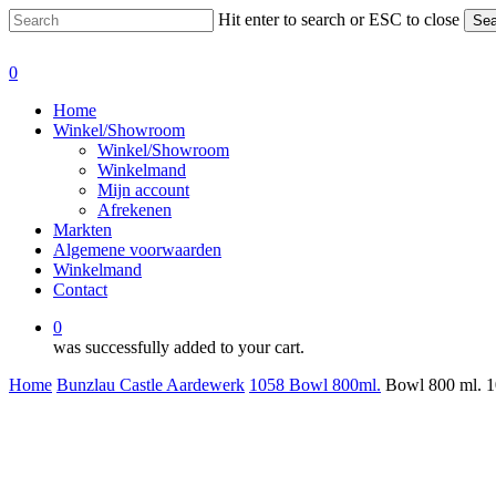
Skip
Hit enter to search or ESC to close
Sea
to
Close
main
Search
0
content
Menu
Home
Winkel/Showroom
Winkel/Showroom
Winkelmand
Mijn account
Afrekenen
Markten
Algemene voorwaarden
Winkelmand
Contact
0
was successfully added to your cart.
Home
Bunzlau Castle Aardewerk
1058 Bowl 800ml.
Bowl 800 ml. 
Bowl 800 ml. 1058 Decor Ocean