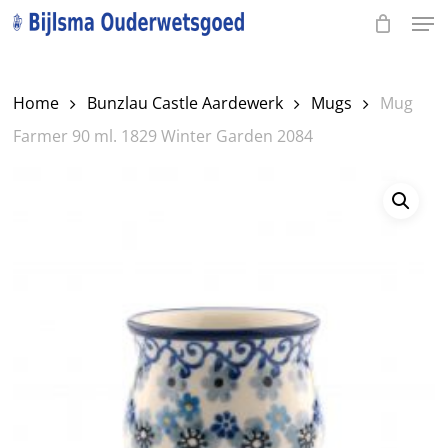
Men
Skip
to
Close
main
Menu
Home
Bunzlau Castle Aardewerk
Mugs
Mug
content
Farmer 90 ml. 1829 Winter Garden 2084