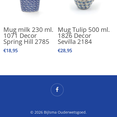
Lees Verder
Toevoegen Aan
Mug milk 230 ml.
Mug Tulip 500 ml.
Winkelwagen
1071 Decor
1826 Decor
Spring Hill 2785
Sevilla 2184
€
18,95
€
28,95
facebook
© 2026 Bijlsma Ouderwetsgoed.