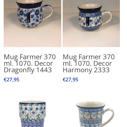
Lees Verder
Lees Verder
Mug Farmer 370
Mug Farmer 370
ml. 1070. Decor
ml. 1070. Decor
Dragonfly 1443
Harmony 2333
€
27,95
€
27,95