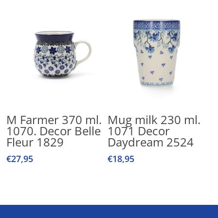
Lees Verder
Toevoegen Aan
M Farmer 370 ml.
Mug milk 230 ml.
Winkelwagen
1070. Decor Belle
1071 Decor
Fleur 1829
Daydream 2524
€
27,95
€
18,95