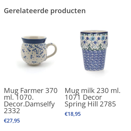
Gerelateerde producten
Toevoegen Aan
Toevoegen Aan
Mug Farmer 370
Mug milk 230 ml.
Winkelwagen
Winkelwagen
ml. 1070.
1071 Decor
Decor.Damselfy
Spring Hill 2785
2332
€
18,95
€
27,95