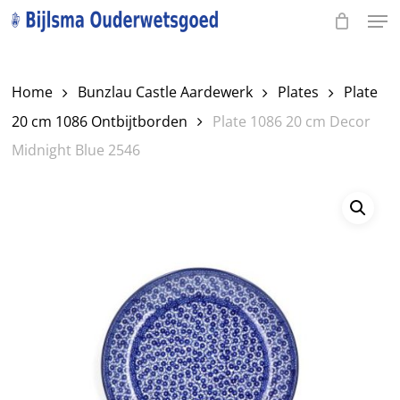
Men
Skip
to
Close
main
Menu
Home
Bunzlau Castle Aardewerk
Plates
Plate
content
20 cm 1086 Ontbijtborden
Plate 1086 20 cm Decor
Midnight Blue 2546