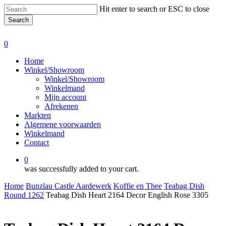
Skip
Hit enter to search or ESC to close
to
Search
main
Close
content
Search
0
Menu
Home
Winkel/Showroom
Winkel/Showroom
Winkelmand
Mijn account
Afrekenen
Markten
Algemene voorwaarden
Winkelmand
Contact
0
was successfully added to your cart.
Home
Bunzlau Castle Aardewerk
Koffie en Thee
Teabag Dish
Round 1262
Teabag Dish Heart 2164 Decor English Rose 3305