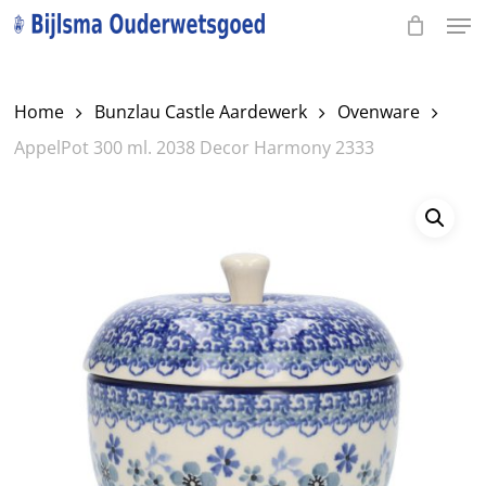
Men
Skip
to
Close
main
Menu
Home
Bunzlau Castle Aardewerk
Ovenware
content
AppelPot 300 ml. 2038 Decor Harmony 2333