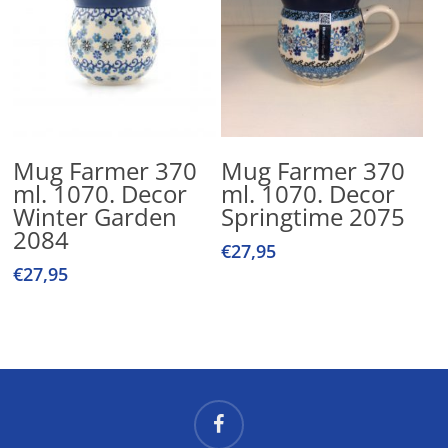
Lees Verder
Lees Verder
Mug Farmer 370
Mug Farmer 370
ml. 1070. Decor
ml. 1070. Decor
Winter Garden
Springtime 2075
2084
€
27,95
€
27,95
facebook