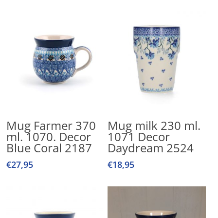
Lees Verder
Toevoegen Aan
Mug Farmer 370
Mug milk 230 ml.
Winkelwagen
ml. 1070. Decor
1071 Decor
Blue Coral 2187
Daydream 2524
€
27,95
€
18,95