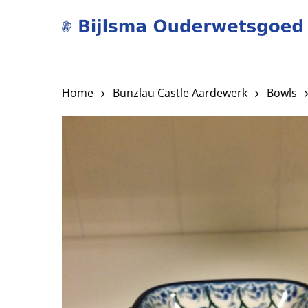
Skip
to
main
content
Home
Bunzlau Castle Aardewerk
Bowls