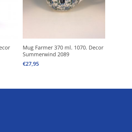
Lees Verder
ecor
Mug Farmer 370 ml. 1070. Decor
Summerwind 2089
€
27,95