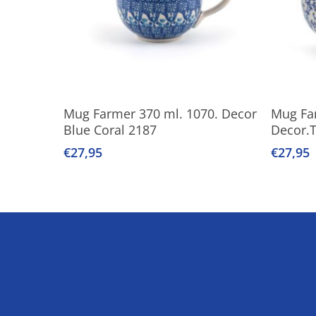
Lees Verder
T
Mug Farmer 370 ml. 1070. Decor
Mug Fa
Blue Coral 2187
Decor.
€
27,95
€
27,95