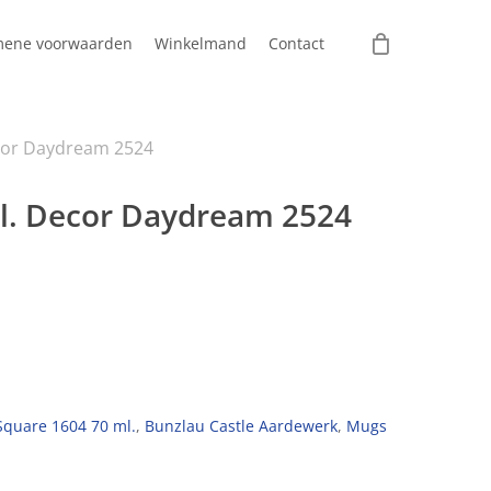
mene voorwaarden
Winkelmand
Contact
cor Daydream 2524
l. Decor Daydream 2524
Square 1604 70 ml.
,
Bunzlau Castle Aardewerk
,
Mugs