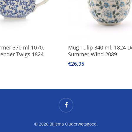
oevoegen Aan Winkelwagen
Lees Verder
rmer 370 ml.1070.
Mug Tulip 340 ml. 1824 D
Tender Twigs 1824
Summer Wind 2089
€
26,95
facebook
© 2026 Bijlsma Ouderwetsgoed.