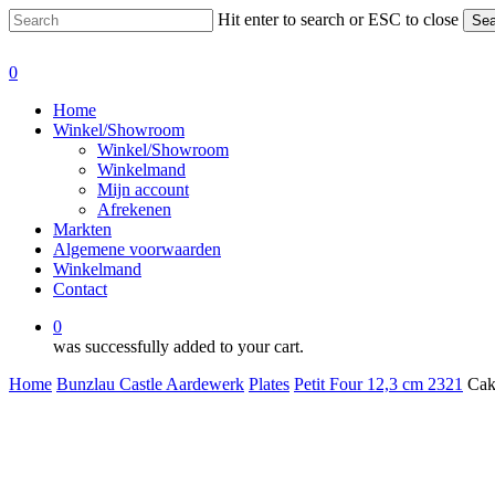
Skip
Hit enter to search or ESC to close
Sea
to
Close
main
Search
0
content
Menu
Home
Winkel/Showroom
Winkel/Showroom
Winkelmand
Mijn account
Afrekenen
Markten
Algemene voorwaarden
Winkelmand
Contact
0
was successfully added to your cart.
Home
Bunzlau Castle Aardewerk
Plates
Petit Four 12,3 cm 2321
Cak
Cake Dish 2321 12,3 cm Decor 