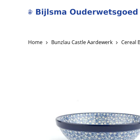
Skip
to
main
content
Home
Bunzlau Castle Aardewerk
Cereal 