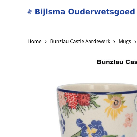
Skip
to
main
content
Home
Bunzlau Castle Aardewerk
Mugs