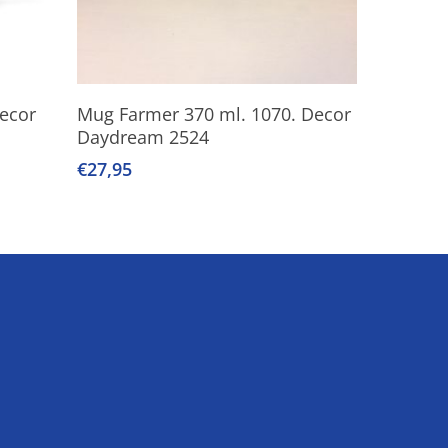
Lees Verder
ecor
Mug Farmer 370 ml. 1070. Decor
Daydream 2524
€
27,95