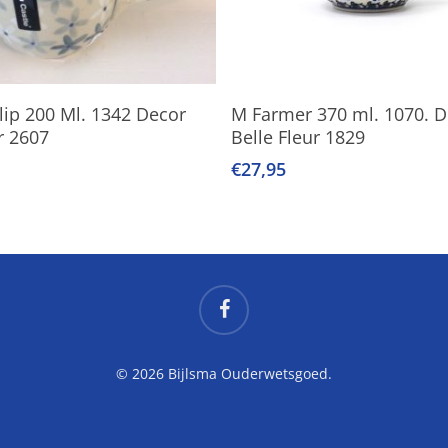
Lees Verder
Lees Verder
ip 200 Ml. 1342 Decor
M Farmer 370 ml. 1070. D
r 2607
Belle Fleur 1829
€
27,95
facebook
© 2026 Bijlsma Ouderwetsgoed.