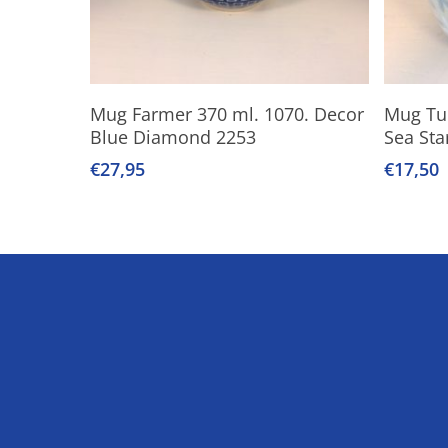
Toevoegen Aan Winkelwagen
Mug Farmer 370 ml. 1070. Decor
Mug Tul
Blue Diamond 2253
Sea Sta
€
27,95
€
17,50