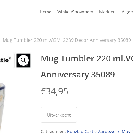
Home
Winkel/Showroom
Markten
Alge
Mug Tumbler 220 ml.VGM. 2289 Decor Anniversary 35089
Mug Tumbler 220 ml.V
Anniversary 35089
€
34,95
Uitverkocht
Categorieën:
Bunzlau Castle Aardewerk
,
Mug T