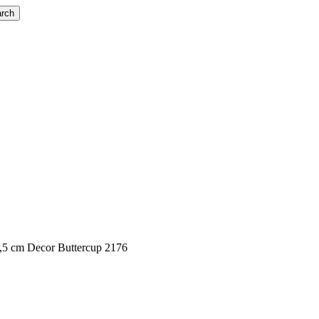
rch
3,5 cm Decor Buttercup 2176
rcup 2176