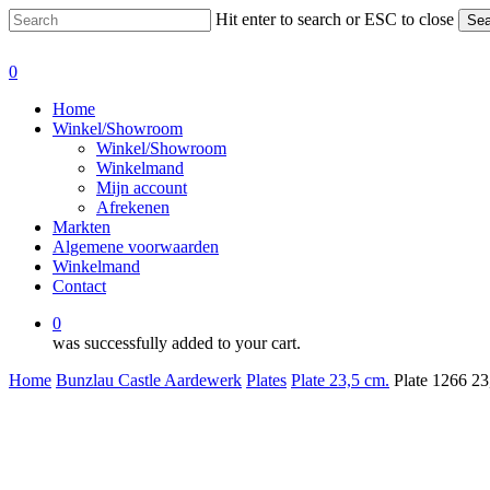
Skip
Hit enter to search or ESC to close
Sea
to
Close
main
Search
0
content
Menu
Home
Winkel/Showroom
Winkel/Showroom
Winkelmand
Mijn account
Afrekenen
Markten
Algemene voorwaarden
Winkelmand
Contact
0
was successfully added to your cart.
Home
Bunzlau Castle Aardewerk
Plates
Plate 23,5 cm.
Plate 1266 2
Plate 1266 23,5 cm Decor Butte