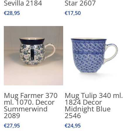
Sevilla 2184
Star 2607
€
28,95
€
17,50
Lees Verder
Toevoegen Aan
Mug Farmer 370
Mug Tulip 340 ml.
Winkelwagen
ml. 1070. Decor
1824 Decor
Summerwind
Midnight Blue
2089
2546
€
27,95
€
24,95