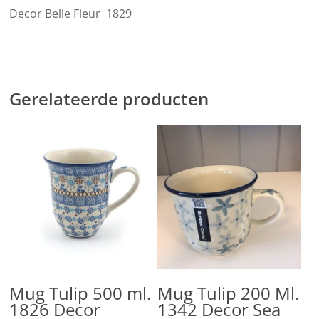
Decor Belle Fleur 1829
Gerelateerde producten
Lees Verder
Lees Verder
Mug Tulip 500 ml.
Mug Tulip 200 Ml.
1826 Decor
1342 Decor Sea