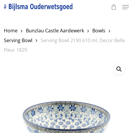
Men
Skip
to
Close
main
Menu
Home
Bunzlau Castle Aardewerk
Bowls
content
Serving Bowl
Serving Bowl 2190 610 ml. Decor Belle
Fleur 1829