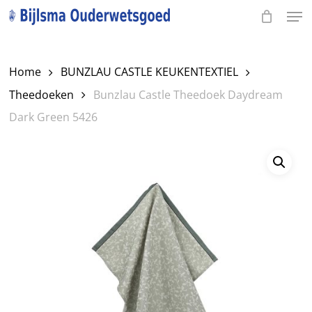
Men
Skip
to
Close
main
Menu
Home
BUNZLAU CASTLE KEUKENTEXTIEL
content
Theedoeken
Bunzlau Castle Theedoek Daydream
Dark Green 5426