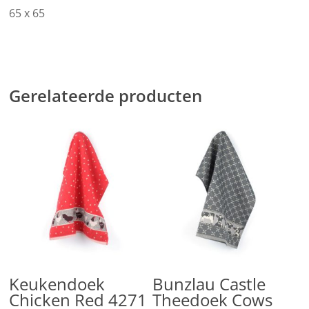
65 x 65
Gerelateerde producten
Lees Verder
Toevoegen Aan
Keukendoek
Bunzlau Castle
Winkelwagen
Chicken Red 4271
Theedoek Cows