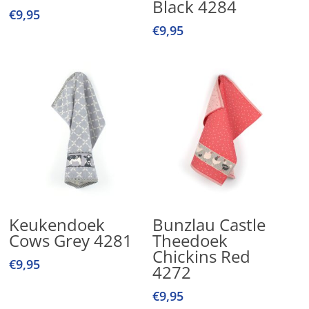
Black 4284
€
9,95
€
9,95
Toevoegen Aan
Toevoegen Aan
Keukendoek
Bunzlau Castle
Winkelwagen
Winkelwagen
Cows Grey 4281
Theedoek
Chickins Red
€
9,95
4272
€
9,95